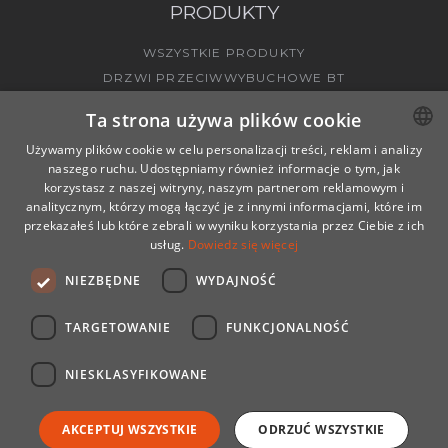
PRODUKTY
WSZYSTKIE PRODUKTY
DRZWI PRZECIWWYBUCHOWE BT
ZAWORY PRZECIWWYBUCHOWE BV
Ta strona używa plików cookie
Używamy plików cookie w celu personalizacji treści, reklam i analizy
naszego ruchu. Udostępniamy również informacje o tym, jak
POLISH
PRZEPUSTY ŚCIENNE
korzystasz z naszej witryny, naszym partnerom reklamowym i
ENGLISH
analitycznym, którzy mogą łączyć je z innymi informacjami, które im
PRZEPUSTY RUROWE
przekazałeś lub które zebrali w wyniku korzystania przez Ciebie z ich
NIESTANDARDOWE ROZWIĄZANIA
GERMAN
usług.
Dowiedz się więcej
KONTAKT
NIEZBĘDNE
WYDAJNOŚĆ
KONTAKT
TARGETOWANIE
FUNKCJONALNOŚĆ
POLITYKA PRYWATNOŚCI
NIESKLASYFIKOWANE
AKCEPTUJ WSZYSTKIE
ODRZUĆ WSZYSTKIE
© 2026 MÜLLER SAFE GMBH, ALL RIGHT RESERVED.