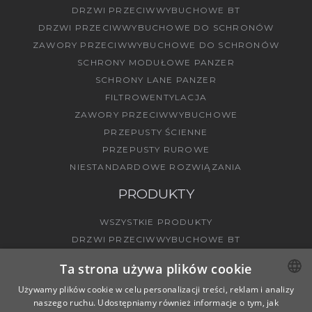
DRZWI PRZECIWWYBUCHOWE BT
DRZWI PRZECIWWYBUCHOWE DO SCHRONÓW
ZAWORY PRZECIWWYBUCHOWE DO SCHRONÓW
SCHRONY MODUŁOWE PANZER
SCHRONY LANE PANZER
FILTROWENTYLACJA
ZAWORY PRZECIWWYBUCHOWE
PRZEPUSTY ŚCIENNE
PRZEPUSTY RUROWE
NIESTANDARDOWE ROZWIĄZANIA
PRODUKTY
WSZYSTKIE PRODUKTY
DRZWI PRZECIWWYBUCHOWE BT
ZAWORY PRZECIWWYBUCHOWE BV
Ta strona używa plików cookie
Używamy plików cookie w celu personalizacji treści, reklam i analizy
naszego ruchu. Udostępniamy również informacje o tym, jak
POLISH
PRZEPUSTY ŚCIENNE