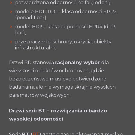
potwierdzona odporność na falę odbitą,
modele BD1 i RD1 – klasa odporności EPR2
(ponad 1 bar),
model BD3 – klasa odporności EPR4 (do 3
bar),
przeznaczenie: schrony, ukrycia, obiekty
infrastrukturalne.
Drzwi BD stanowią
racjonalny wybór
dla
większości obiektów ochronnych, gdzie
bezpieczeństwo musi być potwierdzone
badaniami, ale nie wymaga skrajnie wysokich
parametrów wojskowych.
Drzwi serii BT – rozwiązania o bardzo
wysokiej odporności
Seria
BT (
BT
)
została zaprojektowana z myślą o