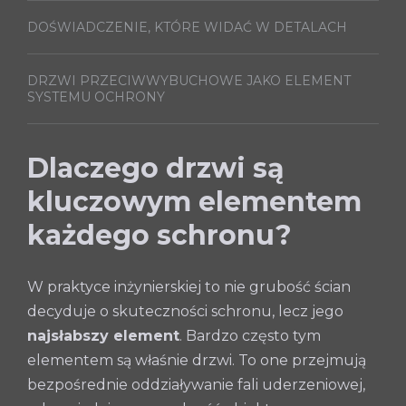
DOŚWIADCZENIE, KTÓRE WIDAĆ W DETALACH
DRZWI PRZECIWWYBUCHOWE JAKO ELEMENT
SYSTEMU OCHRONY
Dlaczego drzwi są
kluczowym elementem
każdego schronu?
W praktyce inżynierskiej to nie grubość ścian
decyduje o skuteczności schronu, lecz jego
najsłabszy element
. Bardzo często tym
elementem są właśnie drzwi. To one przejmują
bezpośrednie oddziaływanie fali uderzeniowej,