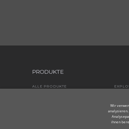
PRODUKTE
ALLE PRODUKTE
EXPLO
KABEL
EXPLOSIONSGESCHÜTZTE TÜREN BT
KUNDE
EXPLOSIONSGESCHÜTZE
Wir verwen
LÜFTUNGSVENTILE
analysieren
Analysepa
ihnen bere