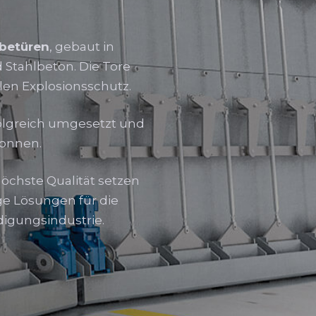
ebetüren
, gebaut in
 Stahlbeton. Die Tore
en Explosionsschutz.
folgreich umgesetzt und
wonnen.
höchste Qualität setzen
ge Lösungen für die
digungsindustrie.