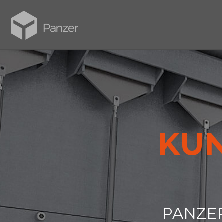
KUN
PANZE