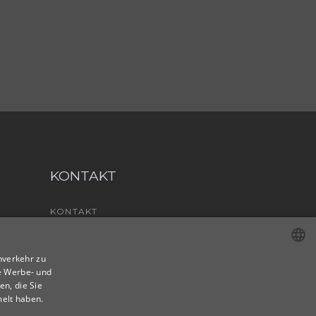
KONTAKT
KONTAKT
IMPRESSUM & DATENSCHUTZ
nverkehr zu
e Werbe- und
POLISH
n, die Sie
ENGLISH
melt haben.