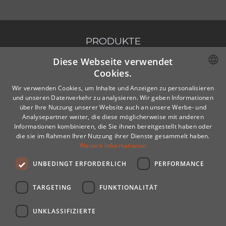
PRODUKTE
Diese Webseite verwendet
ALLE PRODUKTE
Cookies.
EXPLOSIONSGESCHÜTZTE TÜREN BT
POLISH
EXPLOSIONSGESCHÜTZE LÜFTUNGSVENTILE
Wir verwenden Cookies, um Inhalte und Anzeigen zu personalisieren
und unseren Datenverkehr zu analysieren. Wir geben Informationen
ENGLISH
über Ihre Nutzung unserer Website auch an unsere Werbe- und
Analysepartner weiter, die diese möglicherweise mit anderen
GERMAN
Informationen kombinieren, die Sie ihnen bereitgestellt haben oder
EXPLOSIONSGESCHÜTZE KABELDURCHFÜHRUNG
die sie im Rahmen Ihrer Nutzung ihrer Dienste gesammelt haben.
KUNDENSPEZIFISCHE LÖSUNGEN
Weitere Informationen
KONTAKT
UNBEDINGT ERFORDERLICH
PERFORMANCE
KONTAKT
TARGETING
FUNKTIONALITÄT
IMPRESSUM & DATENSCHUTZ
UNKLASSIFIZIERTE