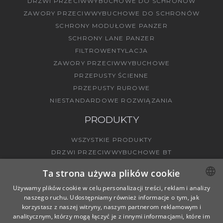
DRZWI PRZECIWWYBUCHOWE DO SCHRONÓW
ZAWORY PRZECIWWYBUCHOWE DO SCHRONÓW
SCHRONY MODUŁOWE PANZER
SCHRONY LANE PANZER
FILTROWENTYLACJA
ZAWORY PRZECIWWYBUCHOWE
PRZEPUSTY ŚCIENNE
PRZEPUSTY RUROWE
NIESTANDARDOWE ROZWIĄZANIA
PRODUKTY
WSZYSTKIE PRODUKTY
DRZWI PRZECIWWYBUCHOWE BT
ZAWORY PRZECIWWYBUCHOWE BV
Ta strona używa plików cookie
Używamy plików cookie w celu personalizacji treści, reklam i analizy
naszego ruchu. Udostępniamy również informacje o tym, jak
POLISH
PRZEPUSTY ŚCIENNE
korzystasz z naszej witryny, naszym partnerom reklamowym i
ENGLISH
analitycznym, którzy mogą łączyć je z innymi informacjami, które im
PRZEPUSTY RUROWE